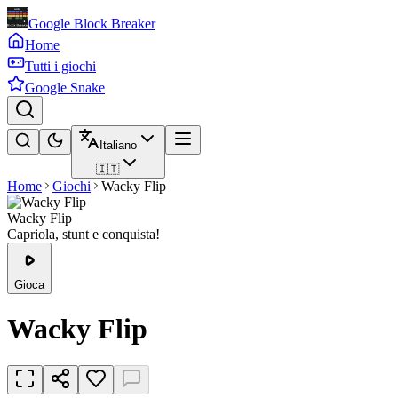
Google Block Breaker
Home
Tutti i giochi
Google Snake
Italiano
🇮🇹
Home
Giochi
Wacky Flip
Wacky Flip
Capriola, stunt e conquista!
Gioca
Wacky Flip