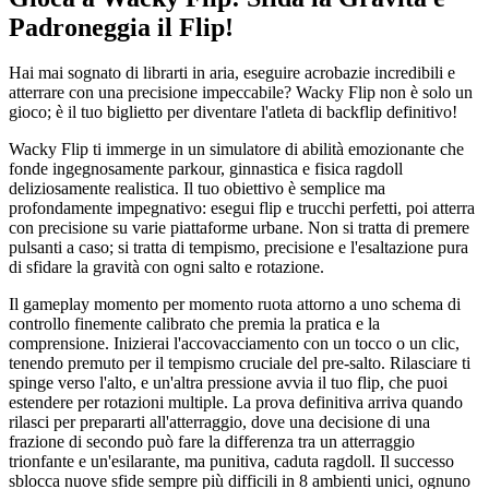
Padroneggia il Flip!
Hai mai sognato di librarti in aria, eseguire acrobazie incredibili e
atterrare con una precisione impeccabile? Wacky Flip non è solo un
gioco; è il tuo biglietto per diventare l'atleta di backflip definitivo!
Wacky Flip ti immerge in un simulatore di abilità emozionante che
fonde ingegnosamente parkour, ginnastica e fisica ragdoll
deliziosamente realistica. Il tuo obiettivo è semplice ma
profondamente impegnativo: esegui flip e trucchi perfetti, poi atterra
con precisione su varie piattaforme urbane. Non si tratta di premere
pulsanti a caso; si tratta di tempismo, precisione e l'esaltazione pura
di sfidare la gravità con ogni salto e rotazione.
Il gameplay momento per momento ruota attorno a uno schema di
controllo finemente calibrato che premia la pratica e la
comprensione. Inizierai l'accovacciamento con un tocco o un clic,
tenendo premuto per il tempismo cruciale del pre-salto. Rilasciare ti
spinge verso l'alto, e un'altra pressione avvia il tuo flip, che puoi
estendere per rotazioni multiple. La prova definitiva arriva quando
rilasci per prepararti all'atterraggio, dove una decisione di una
frazione di secondo può fare la differenza tra un atterraggio
trionfante e un'esilarante, ma punitiva, caduta ragdoll. Il successo
sblocca nuove sfide sempre più difficili in 8 ambienti unici, ognuno