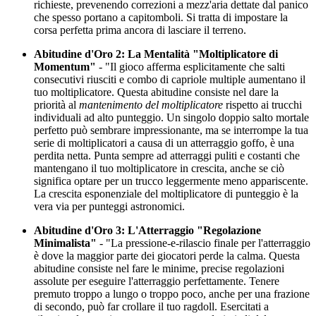
richieste, prevenendo correzioni a mezz'aria dettate dal panico
che spesso portano a capitomboli. Si tratta di impostare la
corsa perfetta prima ancora di lasciare il terreno.
Abitudine d'Oro 2: La Mentalità "Moltiplicatore di
Momentum"
- "Il gioco afferma esplicitamente che salti
consecutivi riusciti e combo di capriole multiple aumentano il
tuo moltiplicatore. Questa abitudine consiste nel dare la
priorità al
mantenimento del moltiplicatore
rispetto ai trucchi
individuali ad alto punteggio. Un singolo doppio salto mortale
perfetto può sembrare impressionante, ma se interrompe la tua
serie di moltiplicatori a causa di un atterraggio goffo, è una
perdita netta. Punta sempre ad atterraggi puliti e costanti che
mantengano il tuo moltiplicatore in crescita, anche se ciò
significa optare per un trucco leggermente meno appariscente.
La crescita esponenziale del moltiplicatore di punteggio è la
vera via per punteggi astronomici.
Abitudine d'Oro 3: L'Atterraggio "Regolazione
Minimalista"
- "La pressione-e-rilascio finale per l'atterraggio
è dove la maggior parte dei giocatori perde la calma. Questa
abitudine consiste nel fare le minime, precise regolazioni
assolute per eseguire l'atterraggio perfettamente. Tenere
premuto troppo a lungo o troppo poco, anche per una frazione
di secondo, può far crollare il tuo ragdoll. Esercitati a