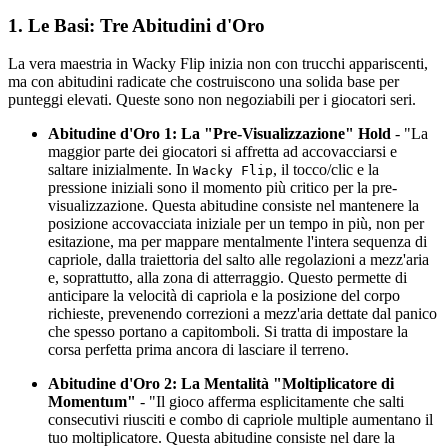
1. Le Basi: Tre Abitudini d'Oro
La vera maestria in Wacky Flip inizia non con trucchi appariscenti,
ma con abitudini radicate che costruiscono una solida base per
punteggi elevati. Queste sono non negoziabili per i giocatori seri.
Abitudine d'Oro 1: La "Pre-Visualizzazione" Hold
- "La
maggior parte dei giocatori si affretta ad accovacciarsi e
saltare inizialmente. In
, il tocco/clic e la
Wacky Flip
pressione iniziali sono il momento più critico per la pre-
visualizzazione. Questa abitudine consiste nel mantenere la
posizione accovacciata iniziale per un tempo in più, non per
esitazione, ma per mappare mentalmente l'intera sequenza di
capriole, dalla traiettoria del salto alle regolazioni a mezz'aria
e, soprattutto, alla zona di atterraggio. Questo permette di
anticipare la velocità di capriola e la posizione del corpo
richieste, prevenendo correzioni a mezz'aria dettate dal panico
che spesso portano a capitomboli. Si tratta di impostare la
corsa perfetta prima ancora di lasciare il terreno.
Abitudine d'Oro 2: La Mentalità "Moltiplicatore di
Momentum"
- "Il gioco afferma esplicitamente che salti
consecutivi riusciti e combo di capriole multiple aumentano il
tuo moltiplicatore. Questa abitudine consiste nel dare la