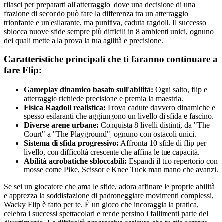
rilasci per prepararti all'atterraggio, dove una decisione di una
frazione di secondo può fare la differenza tra un atterraggio
trionfante e un'esilarante, ma punitiva, caduta ragdoll. Il successo
sblocca nuove sfide sempre più difficili in 8 ambienti unici, ognuno
dei quali mette alla prova la tua agilità e precisione.
Caratteristiche principali che ti faranno continuare a
fare Flip:
Gameplay dinamico basato sull'abilità:
Ogni salto, flip e
atterraggio richiede precisione e premia la maestria.
Fisica Ragdoll realistica:
Prova cadute davvero dinamiche e
spesso esilaranti che aggiungono un livello di sfida e fascino.
Diverse arene urbane:
Conquista 8 livelli distinti, da "The
Court" a "The Playground", ognuno con ostacoli unici.
Sistema di sfida progressivo:
Affronta 10 sfide di flip per
livello, con difficoltà crescente che affina le tue capacità.
Abilità acrobatiche sbloccabili:
Espandi il tuo repertorio con
mosse come Pike, Scissor e Knee Tuck man mano che avanzi.
Se sei un giocatore che ama le sfide, adora affinare le proprie abilità
e apprezza la soddisfazione di padroneggiare movimenti complessi,
Wacky Flip è fatto per te. È un gioco che incoraggia la pratica,
celebra i successi spettacolari e rende persino i fallimenti parte del