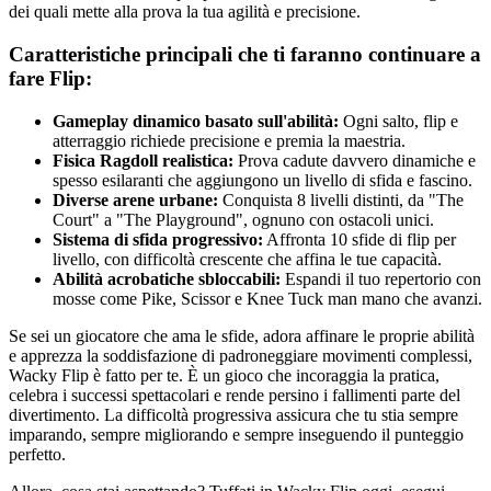
dei quali mette alla prova la tua agilità e precisione.
Caratteristiche principali che ti faranno continuare a
fare Flip:
Gameplay dinamico basato sull'abilità:
Ogni salto, flip e
atterraggio richiede precisione e premia la maestria.
Fisica Ragdoll realistica:
Prova cadute davvero dinamiche e
spesso esilaranti che aggiungono un livello di sfida e fascino.
Diverse arene urbane:
Conquista 8 livelli distinti, da "The
Court" a "The Playground", ognuno con ostacoli unici.
Sistema di sfida progressivo:
Affronta 10 sfide di flip per
livello, con difficoltà crescente che affina le tue capacità.
Abilità acrobatiche sbloccabili:
Espandi il tuo repertorio con
mosse come Pike, Scissor e Knee Tuck man mano che avanzi.
Se sei un giocatore che ama le sfide, adora affinare le proprie abilità
e apprezza la soddisfazione di padroneggiare movimenti complessi,
Wacky Flip è fatto per te. È un gioco che incoraggia la pratica,
celebra i successi spettacolari e rende persino i fallimenti parte del
divertimento. La difficoltà progressiva assicura che tu stia sempre
imparando, sempre migliorando e sempre inseguendo il punteggio
perfetto.