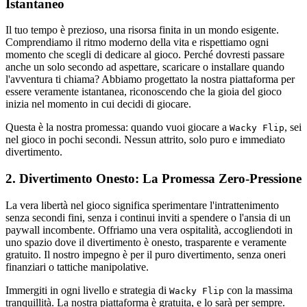
Istantaneo
Il tuo tempo è prezioso, una risorsa finita in un mondo esigente.
Comprendiamo il ritmo moderno della vita e rispettiamo ogni
momento che scegli di dedicare al gioco. Perché dovresti passare
anche un solo secondo ad aspettare, scaricare o installare quando
l'avventura ti chiama? Abbiamo progettato la nostra piattaforma per
essere veramente istantanea, riconoscendo che la gioia del gioco
inizia nel momento in cui decidi di giocare.
Questa è la nostra promessa: quando vuoi giocare a
, sei
Wacky Flip
nel gioco in pochi secondi. Nessun attrito, solo puro e immediato
divertimento.
2. Divertimento Onesto: La Promessa Zero-Pressione
La vera libertà nel gioco significa sperimentare l'intrattenimento
senza secondi fini, senza i continui inviti a spendere o l'ansia di un
paywall incombente. Offriamo una vera ospitalità, accogliendoti in
uno spazio dove il divertimento è onesto, trasparente e veramente
gratuito. Il nostro impegno è per il puro divertimento, senza oneri
finanziari o tattiche manipolative.
Immergiti in ogni livello e strategia di
con la massima
Wacky Flip
tranquillità. La nostra piattaforma è gratuita, e lo sarà per sempre.