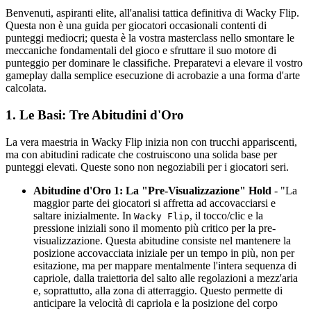
Benvenuti, aspiranti elite, all'analisi tattica definitiva di Wacky Flip.
Questa non è una guida per giocatori occasionali contenti di
punteggi mediocri; questa è la vostra masterclass nello smontare le
meccaniche fondamentali del gioco e sfruttare il suo motore di
punteggio per dominare le classifiche. Preparatevi a elevare il vostro
gameplay dalla semplice esecuzione di acrobazie a una forma d'arte
calcolata.
1. Le Basi: Tre Abitudini d'Oro
La vera maestria in Wacky Flip inizia non con trucchi appariscenti,
ma con abitudini radicate che costruiscono una solida base per
punteggi elevati. Queste sono non negoziabili per i giocatori seri.
Abitudine d'Oro 1: La "Pre-Visualizzazione" Hold
- "La
maggior parte dei giocatori si affretta ad accovacciarsi e
saltare inizialmente. In
, il tocco/clic e la
Wacky Flip
pressione iniziali sono il momento più critico per la pre-
visualizzazione. Questa abitudine consiste nel mantenere la
posizione accovacciata iniziale per un tempo in più, non per
esitazione, ma per mappare mentalmente l'intera sequenza di
capriole, dalla traiettoria del salto alle regolazioni a mezz'aria
e, soprattutto, alla zona di atterraggio. Questo permette di
anticipare la velocità di capriola e la posizione del corpo