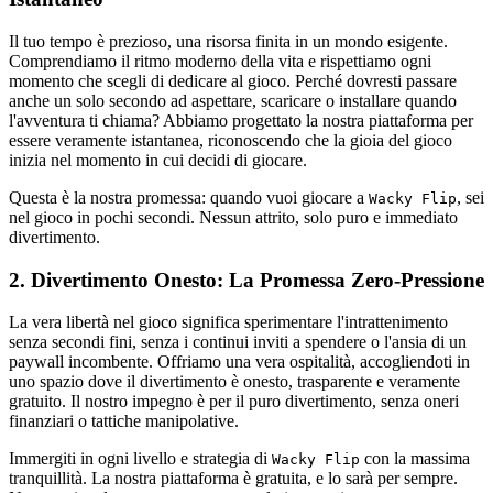
Il tuo tempo è prezioso, una risorsa finita in un mondo esigente.
Comprendiamo il ritmo moderno della vita e rispettiamo ogni
momento che scegli di dedicare al gioco. Perché dovresti passare
anche un solo secondo ad aspettare, scaricare o installare quando
l'avventura ti chiama? Abbiamo progettato la nostra piattaforma per
essere veramente istantanea, riconoscendo che la gioia del gioco
inizia nel momento in cui decidi di giocare.
Questa è la nostra promessa: quando vuoi giocare a
, sei
Wacky Flip
nel gioco in pochi secondi. Nessun attrito, solo puro e immediato
divertimento.
2. Divertimento Onesto: La Promessa Zero-Pressione
La vera libertà nel gioco significa sperimentare l'intrattenimento
senza secondi fini, senza i continui inviti a spendere o l'ansia di un
paywall incombente. Offriamo una vera ospitalità, accogliendoti in
uno spazio dove il divertimento è onesto, trasparente e veramente
gratuito. Il nostro impegno è per il puro divertimento, senza oneri
finanziari o tattiche manipolative.
Immergiti in ogni livello e strategia di
con la massima
Wacky Flip
tranquillità. La nostra piattaforma è gratuita, e lo sarà per sempre.