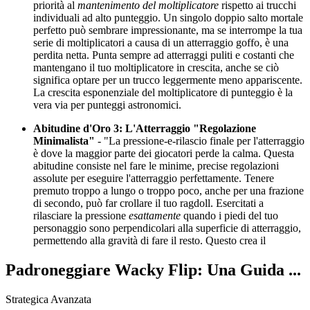
priorità al
mantenimento del moltiplicatore
rispetto ai trucchi
individuali ad alto punteggio. Un singolo doppio salto mortale
perfetto può sembrare impressionante, ma se interrompe la tua
serie di moltiplicatori a causa di un atterraggio goffo, è una
perdita netta. Punta sempre ad atterraggi puliti e costanti che
mantengano il tuo moltiplicatore in crescita, anche se ciò
significa optare per un trucco leggermente meno appariscente.
La crescita esponenziale del moltiplicatore di punteggio è la
vera via per punteggi astronomici.
Abitudine d'Oro 3: L'Atterraggio "Regolazione
Minimalista"
- "La pressione-e-rilascio finale per l'atterraggio
è dove la maggior parte dei giocatori perde la calma. Questa
abitudine consiste nel fare le minime, precise regolazioni
assolute per eseguire l'atterraggio perfettamente. Tenere
premuto troppo a lungo o troppo poco, anche per una frazione
di secondo, può far crollare il tuo ragdoll. Esercitati a
rilasciare la pressione
esattamente
quando i piedi del tuo
personaggio sono perpendicolari alla superficie di atterraggio,
permettendo alla gravità di fare il resto. Questo crea il
Padroneggiare Wacky Flip: Una Guida ...
Strategica Avanzata