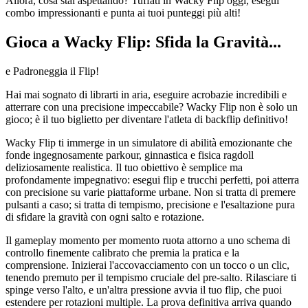
Allora, cosa stai aspettando? Tuffati in Wacky Flip oggi, esegui
combo impressionanti e punta ai tuoi punteggi più alti!
Gioca a Wacky Flip: Sfida la Gravità...
e Padroneggia il Flip!
Hai mai sognato di librarti in aria, eseguire acrobazie incredibili e
atterrare con una precisione impeccabile? Wacky Flip non è solo un
gioco; è il tuo biglietto per diventare l'atleta di backflip definitivo!
Wacky Flip ti immerge in un simulatore di abilità emozionante che
fonde ingegnosamente parkour, ginnastica e fisica ragdoll
deliziosamente realistica. Il tuo obiettivo è semplice ma
profondamente impegnativo: esegui flip e trucchi perfetti, poi atterra
con precisione su varie piattaforme urbane. Non si tratta di premere
pulsanti a caso; si tratta di tempismo, precisione e l'esaltazione pura
di sfidare la gravità con ogni salto e rotazione.
Il gameplay momento per momento ruota attorno a uno schema di
controllo finemente calibrato che premia la pratica e la
comprensione. Inizierai l'accovacciamento con un tocco o un clic,
tenendo premuto per il tempismo cruciale del pre-salto. Rilasciare ti
spinge verso l'alto, e un'altra pressione avvia il tuo flip, che puoi
estendere per rotazioni multiple. La prova definitiva arriva quando