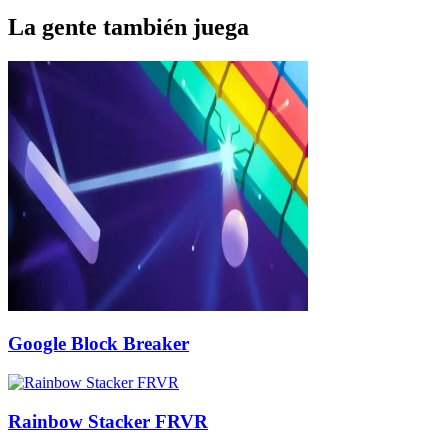
La gente también juega
Google Block Breaker
Rainbow Stacker FRVR