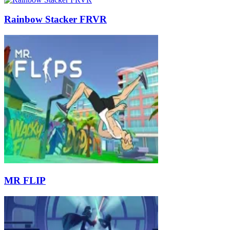
Rainbow Stacker FRVR
MR FLIP