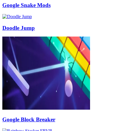
Google Snake Mods
Doodle Jump
Google Block Breaker