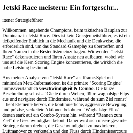
Jetski Race meistern: Ein fortgeschr...
ittener Strategieführer
Willkommen, angehende Champions, beim taktischen Bauplan zur
Dominanz in Jetski Race. Dies ist kein Gelegenheitsführer; es ist ein
tiefgreifender Einblick in die Mechanik und die Denkweise, die
erforderlich sind, um das Standard-Gameplay zu übertreffen und
Ihren Namen in die Bestenlisten einzutragen. Wir werden "Jetski
Race" dekonstruieren und Ihren Ansatz neu aufbauen, wobei wir
uns auf die Kern-Scoring-Engine konzentrieren, die wirklich die
hohe Leistung bestimmt.
Aus meiner Analyse von "Jetski Race" als Iframe-Spiel mit
minimalen Meta-Informationen ist die primäre "Scoring Engine"
unmissverständlich
Geschwindigkeit & Combo
. Die kurze
Beschreibung selbst – "Gleite durch Wellen, führe waghalsige Flips
aus und navigiere durch Hindernisse, während du zum Ziel rennst"
– hebt Elemente hervor, die kontinuierliche, aggressive Bewegung
und präzise, verkettete Aktionen belohnen. "Waghalsige Flips"
deuten stark auf ein Combo-System hin, während "Rennen zum
Ziel" die Geschwindigkeit betont. Daher wird sich unsere gesamte
Strategie darum drehen, die Geschwindigkeit zu maximieren,
Luftmanöver zu verketteln und den Fluss durch Hindernisparcours