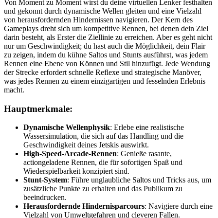
Von Moment zu Moment wirst du deine virtuellen Lenker festhalten
und gekonnt durch dynamische Wellen gleiten und eine Vielzahl
von herausfordernden Hindernissen navigieren. Der Kern des
Gameplays dreht sich um kompetitive Rennen, bei denen dein Ziel
darin besteht, als Erster die Ziellinie zu erreichen. Aber es geht nicht
nur um Geschwindigkeit; du hast auch die Möglichkeit, dein Flair
zu zeigen, indem du kühne Saltos und Stunts ausführst, was jedem
Rennen eine Ebene von Können und Stil hinzufügt. Jede Wendung
der Strecke erfordert schnelle Reflexe und strategische Manöver,
was jedes Rennen zu einem einzigartigen und fesselnden Erlebnis
macht.
Hauptmerkmale:
Dynamische Wellenphysik
: Erlebe eine realistische
Wassersimulation, die sich auf das Handling und die
Geschwindigkeit deines Jetskis auswirkt.
High-Speed-Arcade-Rennen
: Genieße rasante,
actiongeladene Rennen, die für sofortigen Spaß und
Wiederspielbarkeit konzipiert sind.
Stunt-System
: Führe unglaubliche Saltos und Tricks aus, um
zusätzliche Punkte zu erhalten und das Publikum zu
beeindrucken.
Herausfordernde Hindernisparcours
: Navigiere durch eine
Vielzahl von Umweltgefahren und cleveren Fallen.