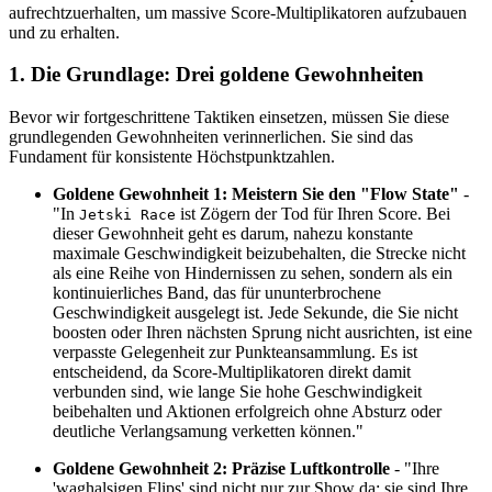
aufrechtzuerhalten, um massive Score-Multiplikatoren aufzubauen
und zu erhalten.
1. Die Grundlage: Drei goldene Gewohnheiten
Bevor wir fortgeschrittene Taktiken einsetzen, müssen Sie diese
grundlegenden Gewohnheiten verinnerlichen. Sie sind das
Fundament für konsistente Höchstpunktzahlen.
Goldene Gewohnheit 1: Meistern Sie den "Flow State"
-
"In
ist Zögern der Tod für Ihren Score. Bei
Jetski Race
dieser Gewohnheit geht es darum, nahezu konstante
maximale Geschwindigkeit beizubehalten, die Strecke nicht
als eine Reihe von Hindernissen zu sehen, sondern als ein
kontinuierliches Band, das für ununterbrochene
Geschwindigkeit ausgelegt ist. Jede Sekunde, die Sie nicht
boosten oder Ihren nächsten Sprung nicht ausrichten, ist eine
verpasste Gelegenheit zur Punkteansammlung. Es ist
entscheidend, da Score-Multiplikatoren direkt damit
verbunden sind, wie lange Sie hohe Geschwindigkeit
beibehalten und Aktionen erfolgreich ohne Absturz oder
deutliche Verlangsamung verketten können."
Goldene Gewohnheit 2: Präzise Luftkontrolle
- "Ihre
'waghalsigen Flips' sind nicht nur zur Show da; sie sind Ihre