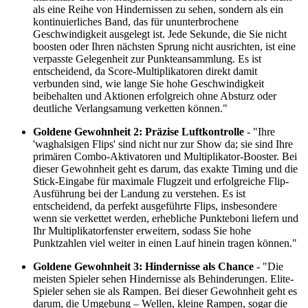
als eine Reihe von Hindernissen zu sehen, sondern als ein
kontinuierliches Band, das für ununterbrochene
Geschwindigkeit ausgelegt ist. Jede Sekunde, die Sie nicht
boosten oder Ihren nächsten Sprung nicht ausrichten, ist eine
verpasste Gelegenheit zur Punkteansammlung. Es ist
entscheidend, da Score-Multiplikatoren direkt damit
verbunden sind, wie lange Sie hohe Geschwindigkeit
beibehalten und Aktionen erfolgreich ohne Absturz oder
deutliche Verlangsamung verketten können."
Goldene Gewohnheit 2: Präzise Luftkontrolle
- "Ihre
'waghalsigen Flips' sind nicht nur zur Show da; sie sind Ihre
primären Combo-Aktivatoren und Multiplikator-Booster. Bei
dieser Gewohnheit geht es darum, das exakte Timing und die
Stick-Eingabe für maximale Flugzeit und erfolgreiche Flip-
Ausführung bei der Landung zu verstehen. Es ist
entscheidend, da perfekt ausgeführte Flips, insbesondere
wenn sie verkettet werden, erhebliche Punkteboni liefern und
Ihr Multiplikatorfenster erweitern, sodass Sie hohe
Punktzahlen viel weiter in einen Lauf hinein tragen können."
Goldene Gewohnheit 3: Hindernisse als Chance
- "Die
meisten Spieler sehen Hindernisse als Behinderungen. Elite-
Spieler sehen sie als Rampen. Bei dieser Gewohnheit geht es
darum, die Umgebung – Wellen, kleine Rampen, sogar die