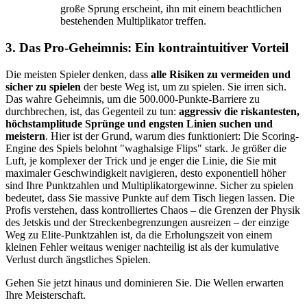
große Sprung erscheint, ihn mit einem beachtlichen
bestehenden Multiplikator treffen.
3. Das Pro-Geheimnis: Ein kontraintuitiver Vorteil
Die meisten Spieler denken, dass
alle Risiken zu vermeiden und
sicher zu spielen
der beste Weg ist, um zu spielen. Sie irren sich.
Das wahre Geheimnis, um die 500.000-Punkte-Barriere zu
durchbrechen, ist, das Gegenteil zu tun:
aggressiv die riskantesten,
höchstamplitude Sprünge und engsten Linien suchen und
meistern
. Hier ist der Grund, warum dies funktioniert: Die Scoring-
Engine des Spiels belohnt "waghalsige Flips" stark. Je größer die
Luft, je komplexer der Trick und je enger die Linie, die Sie mit
maximaler Geschwindigkeit navigieren, desto exponentiell höher
sind Ihre Punktzahlen und Multiplikatorgewinne. Sicher zu spielen
bedeutet, dass Sie massive Punkte auf dem Tisch liegen lassen. Die
Profis verstehen, dass kontrolliertes Chaos – die Grenzen der Physik
des Jetskis und der Streckenbegrenzungen ausreizen – der einzige
Weg zu Elite-Punktzahlen ist, da die Erholungszeit von einem
kleinen Fehler weitaus weniger nachteilig ist als der kumulative
Verlust durch ängstliches Spielen.
Gehen Sie jetzt hinaus und dominieren Sie. Die Wellen erwarten
Ihre Meisterschaft.