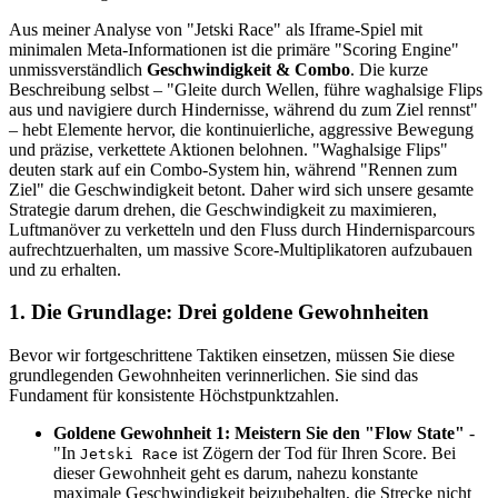
Aus meiner Analyse von "Jetski Race" als Iframe-Spiel mit
minimalen Meta-Informationen ist die primäre "Scoring Engine"
unmissverständlich
Geschwindigkeit & Combo
. Die kurze
Beschreibung selbst – "Gleite durch Wellen, führe waghalsige Flips
aus und navigiere durch Hindernisse, während du zum Ziel rennst"
– hebt Elemente hervor, die kontinuierliche, aggressive Bewegung
und präzise, verkettete Aktionen belohnen. "Waghalsige Flips"
deuten stark auf ein Combo-System hin, während "Rennen zum
Ziel" die Geschwindigkeit betont. Daher wird sich unsere gesamte
Strategie darum drehen, die Geschwindigkeit zu maximieren,
Luftmanöver zu verketteln und den Fluss durch Hindernisparcours
aufrechtzuerhalten, um massive Score-Multiplikatoren aufzubauen
und zu erhalten.
1. Die Grundlage: Drei goldene Gewohnheiten
Bevor wir fortgeschrittene Taktiken einsetzen, müssen Sie diese
grundlegenden Gewohnheiten verinnerlichen. Sie sind das
Fundament für konsistente Höchstpunktzahlen.
Goldene Gewohnheit 1: Meistern Sie den "Flow State"
-
"In
ist Zögern der Tod für Ihren Score. Bei
Jetski Race
dieser Gewohnheit geht es darum, nahezu konstante
maximale Geschwindigkeit beizubehalten, die Strecke nicht