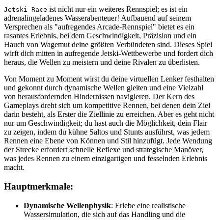
ist nicht nur ein weiteres Rennspiel; es ist ein
Jetski Race
adrenalingeladenes Wasserabenteuer! Aufbauend auf seinem
Versprechen als "aufregendes Arcade-Rennspiel" bietet es ein
rasantes Erlebnis, bei dem Geschwindigkeit, Präzision und ein
Hauch von Wagemut deine größten Verbündeten sind. Dieses Spiel
wirft dich mitten in aufregende Jetski-Wettbewerbe und fordert dich
heraus, die Wellen zu meistern und deine Rivalen zu überlisten.
Von Moment zu Moment wirst du deine virtuellen Lenker festhalten
und gekonnt durch dynamische Wellen gleiten und eine Vielzahl
von herausfordernden Hindernissen navigieren. Der Kern des
Gameplays dreht sich um kompetitive Rennen, bei denen dein Ziel
darin besteht, als Erster die Ziellinie zu erreichen. Aber es geht nicht
nur um Geschwindigkeit; du hast auch die Möglichkeit, dein Flair
zu zeigen, indem du kühne Saltos und Stunts ausführst, was jedem
Rennen eine Ebene von Können und Stil hinzufügt. Jede Wendung
der Strecke erfordert schnelle Reflexe und strategische Manöver,
was jedes Rennen zu einem einzigartigen und fesselnden Erlebnis
macht.
Hauptmerkmale:
Dynamische Wellenphysik
: Erlebe eine realistische
Wassersimulation, die sich auf das Handling und die