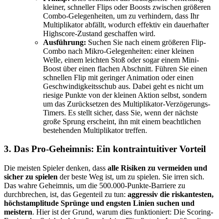
kleiner, schneller Flips oder Boosts zwischen größeren
Combo-Gelegenheiten, um zu verhindern, dass Ihr
Multiplikator abfällt, wodurch effektiv ein dauerhafter
Highscore-Zustand geschaffen wird.
Ausführung:
Suchen Sie nach einem größeren Flip-
Combo nach Mikro-Gelegenheiten: einer kleinen
Welle, einem leichten Stoß oder sogar einem Mini-
Boost über einen flachen Abschnitt. Führen Sie einen
schnellen Flip mit geringer Animation oder einen
Geschwindigkeitsschub aus. Dabei geht es nicht um
riesige Punkte von der kleinen Aktion selbst, sondern
um das Zurücksetzen des Multiplikator-Verzögerungs-
Timers. Es stellt sicher, dass Sie, wenn der nächste
große Sprung erscheint, ihn mit einem beachtlichen
bestehenden Multiplikator treffen.
3. Das Pro-Geheimnis: Ein kontraintuitiver Vorteil
Die meisten Spieler denken, dass
alle Risiken zu vermeiden und
sicher zu spielen
der beste Weg ist, um zu spielen. Sie irren sich.
Das wahre Geheimnis, um die 500.000-Punkte-Barriere zu
durchbrechen, ist, das Gegenteil zu tun:
aggressiv die riskantesten,
höchstamplitude Sprünge und engsten Linien suchen und
meistern
. Hier ist der Grund, warum dies funktioniert: Die Scoring-