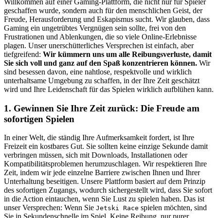
Willkommen auf einer Gaming-Plattform, die nicht nur für Spieler
geschaffen wurde, sondern auch für den menschlichen Geist, der
Freude, Herausforderung und Eskapismus sucht. Wir glauben, dass
Gaming ein ungetrübtes Vergnügen sein sollte, frei von den
Frustrationen und Ablenkungen, die so viele Online-Erlebnisse
plagen. Unser unerschütterliches Versprechen ist einfach, aber
tiefgreifend:
Wir kümmern uns um alle Reibungsverluste, damit
Sie sich voll und ganz auf den Spaß konzentrieren können.
Wir
sind besessen davon, eine nahtlose, respektvolle und wirklich
unterhaltsame Umgebung zu schaffen, in der Ihre Zeit geschätzt
wird und Ihre Leidenschaft für das Spielen wirklich aufblühen kann.
1. Gewinnen Sie Ihre Zeit zurück: Die Freude am
sofortigen Spielen
In einer Welt, die ständig Ihre Aufmerksamkeit fordert, ist Ihre
Freizeit ein kostbares Gut. Sie sollten keine einzige Sekunde damit
verbringen müssen, sich mit Downloads, Installationen oder
Kompatibilitätsproblemen herumzuschlagen. Wir respektieren Ihre
Zeit, indem wir jede einzelne Barriere zwischen Ihnen und Ihrer
Unterhaltung beseitigen. Unsere Plattform basiert auf dem Prinzip
des sofortigen Zugangs, wodurch sichergestellt wird, dass Sie sofort
in die Action eintauchen, wenn Sie Lust zu spielen haben. Das ist
unser Versprechen: Wenn Sie
spielen möchten, sind
Jetski Race
Sie in Sekundenschnelle im Spiel. Keine Reibung, nur purer,