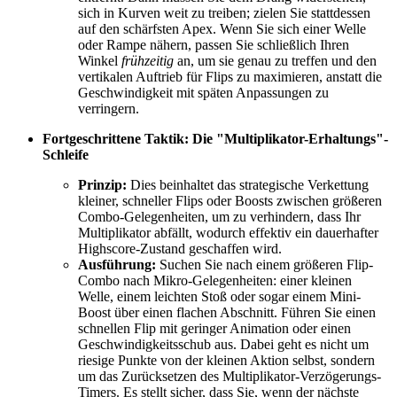
sich in Kurven weit zu treiben; zielen Sie stattdessen
auf den schärfsten Apex. Wenn Sie sich einer Welle
oder Rampe nähern, passen Sie schließlich Ihren
Winkel
frühzeitig
an, um sie genau zu treffen und den
vertikalen Auftrieb für Flips zu maximieren, anstatt die
Geschwindigkeit mit späten Anpassungen zu
verringern.
Fortgeschrittene Taktik: Die "Multiplikator-Erhaltungs"-
Schleife
Prinzip:
Dies beinhaltet das strategische Verkettung
kleiner, schneller Flips oder Boosts zwischen größeren
Combo-Gelegenheiten, um zu verhindern, dass Ihr
Multiplikator abfällt, wodurch effektiv ein dauerhafter
Highscore-Zustand geschaffen wird.
Ausführung:
Suchen Sie nach einem größeren Flip-
Combo nach Mikro-Gelegenheiten: einer kleinen
Welle, einem leichten Stoß oder sogar einem Mini-
Boost über einen flachen Abschnitt. Führen Sie einen
schnellen Flip mit geringer Animation oder einen
Geschwindigkeitsschub aus. Dabei geht es nicht um
riesige Punkte von der kleinen Aktion selbst, sondern
um das Zurücksetzen des Multiplikator-Verzögerungs-
Timers. Es stellt sicher, dass Sie, wenn der nächste