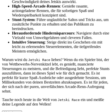
Geschwindigkeit deines Jetskis auswirkt.
High-Speed-Arcade-Rennen
: Genieße rasante,
actiongeladene Rennen, die für sofortigen Spaß und
Wiederspielbarkeit konzipiert sind.
Stunt-System
: Führe unglaubliche Saltos und Tricks aus, um
zusätzliche Punkte zu erhalten und das Publikum zu
beeindrucken.
Herausfordernde Hindernisparcours
: Navigiere durch eine
Vielzahl von Umweltgefahren und cleveren Fallen.
Intuitive Steuerung
: Steige direkt ins Geschehen ein mit
leicht zu erlernenden Steuerelementen, die tiefgreifendes
Meistern ermöglichen.
Warum wirst du
lieben? Wenn du ein Spieler bist, der
Jetski Race
von Wettbewerbs-Nervenkitzel lebt, es genießt, nuancierte
Steuerungen zu meistern, und die Befriedigung liebt, perfekte Stunts
auszuführen, dann ist dieses Spiel wie für dich gemacht. Es ist
perfekt für kurze Spaß-Ausbrüche oder ausgedehnte Sessions, um
Millisekunden von deinen Bestzeiten abzuknapsen. Es ist für jeden,
der sich nach der puren, unverfälschten Arcade-Renn-Aufregung
sehnt.
Tauche noch heute in die Welt von
ein und meißle
Jetski Race
deine Legende auf den Wellen!